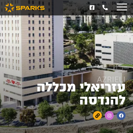
AZRIELI
עזריאלי מכללה
להנדסה