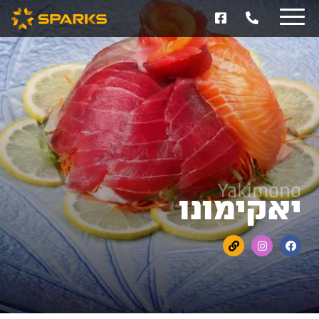
Yakimono
יאקימונו