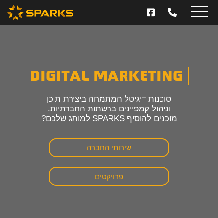
D
I
G
I
T
A
L
M
A
R
K
E
T
I
N
G
סוכנות דיגיטל המתמחה ביצירת תוכן
וניהול קמפיינים ברשתות החברתיות.
מוכנים להוסיף SPARKS למותג שלכם?
שירותי החברה
פרויקטים