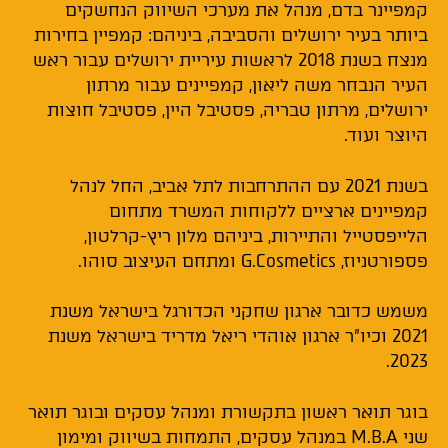
קמפיינר בדם, מנהל את מערכי השיווק הנחשקים
ביותר בעיר ירושלים והסביבה, ביניהם: קמפיין בחירות
מנצח בשנת 2018 לראשות עיריית ירושלים עבור ראש
העיר הנבחר משה ליאון, קמפיינים עבור מרתון
ירושלים, מרתון טבריה, פסטיבל היין, פסטיבל חוצות
היוצר ועוד.
בשנת 2021 עם ההתרחבות לתל אביב, החל לנהל
קמפיינים ארציים ללקוחות המשרד מתחום
הלייפסטייל והתיירות, ביניהם מלון ריץ-קרלטון,
פספורטניוז, G.Cosmetics ומתחם העיצוב סוהו.
משמש כדובר ארגון שחקני הכדורגל בישראל משנת
2021 וכיו"ר ארגון אוהדי ריאל מדריד בישראל משנת
2023.
בוגר תואר ראשון בתקשורת ומנהל עסקים ובוגר תואר
שני M.B.A במנהל עסקים, התמחות בשיווק ומימון